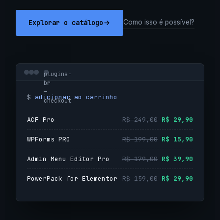
Explorar o catálogo
Como isso é possível?
plugins-
br
—
adicionar ao carrinho
checkout
ACF Pro
R$ 249,00
R$ 29,90
WPForms PRO
R$ 199,00
R$ 15,90
Admin Menu Editor Pro
R$ 179,00
R$ 39,90
PowerPack for Elementor
R$ 159,00
R$ 29,90