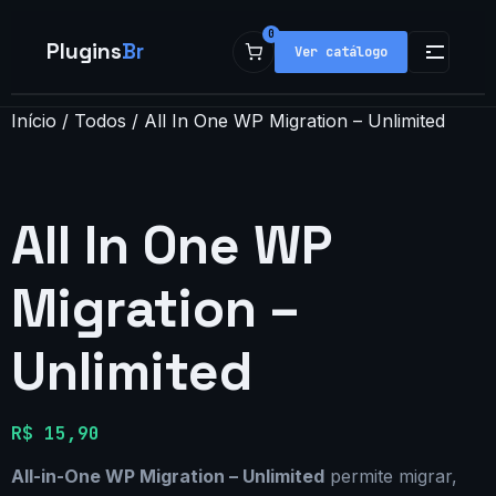
0
Plugins
Br
Ver catálogo
Início
/
Todos
/ All In One WP Migration – Unlimited
Loja
Plugins
All In One WP
Populares
Migration –
Temas
Unlimited
Minha conta
R$
15,90
All-in-One WP Migration – Unlimited
permite migrar,