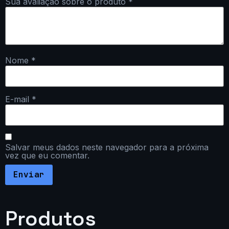
Sua avaliação sobre o produto
*
Nome
*
E-mail
*
Salvar meus dados neste navegador para a próxima
vez que eu comentar.
Produtos