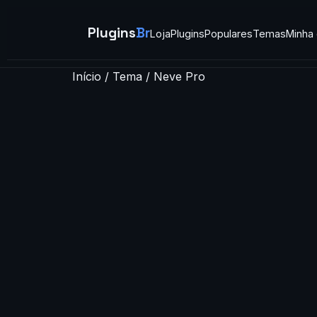
Plugins
Br
Loja
Plugins
Populares
Temas
Minha
Início
/
Tema
/ Neve Pro