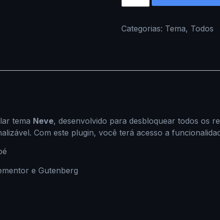
Categorias:
Tema
,
Todos
ular tema
Neve
, desenvolvido para desbloquear todos os r
nalizável. Com este plugin, você terá acesso a funcionalid
pé
lementor e Gutenberg