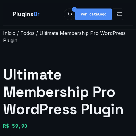
0
Plugins
Br
Ver catálogo
Início
/
Todos
/ Ultimate Membership Pro WordPress
Loja
Plugin
Plugins
Populares
Ultimate
Temas
Membership Pro
Minha conta
WordPress Plugin
R$
59,90