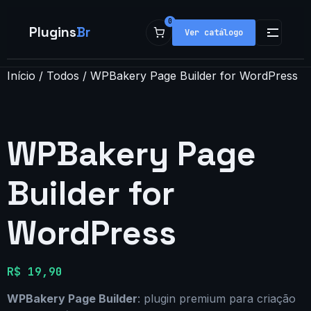
0
Plugins
Br
Ver catálogo
Início
/
Todos
/ WPBakery Page Builder for WordPress
Loja
Plugins
WPBakery Page
Populares
Builder for
Temas
WordPress
Minha conta
R$
19,90
WPBakery Page Builder
: plugin premium para criação