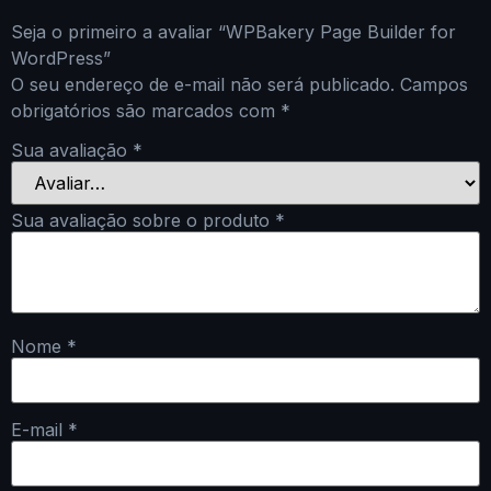
Seja o primeiro a avaliar “WPBakery Page Builder for
WordPress”
O seu endereço de e-mail não será publicado.
Campos
obrigatórios são marcados com
*
Sua avaliação
*
Sua avaliação sobre o produto
*
Nome
*
E-mail
*