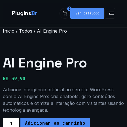
0
Plugins
Br
Ver catálogo
Início
/
Todos
/ AI Engine Pro
Loja
Plugins
AI Engine Pro
Populares
Temas
R$
39,90
Adicione inteligência artificial ao seu site WordPress
Minha conta
com o AI Engine Pro: crie chatbots, gere conteúdos
automáticos e otimize a interação com visitantes usando
tecnologia avançada.
Adicionar ao carrinho